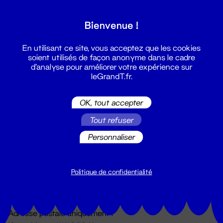
Grand T :
Bienvenue !
S'inscrire
En utilisant ce site, vous acceptez que les cookies
soient utilisés de façon anonyme dans le cadre
d'analyse pour améliorer votre expérience sur
leGrandT.fr.
OK, tout accepter
Tout refuser
Personnaliser
Billetterie
02 51 88 25 25
billetterie@leGrandT.fr
Politique de confidentialité
Du lundi au vendredi 14h → 18h
🚨 Accueil physique impossible jusqu'à l'ouverture
Adresse postale uniquement :