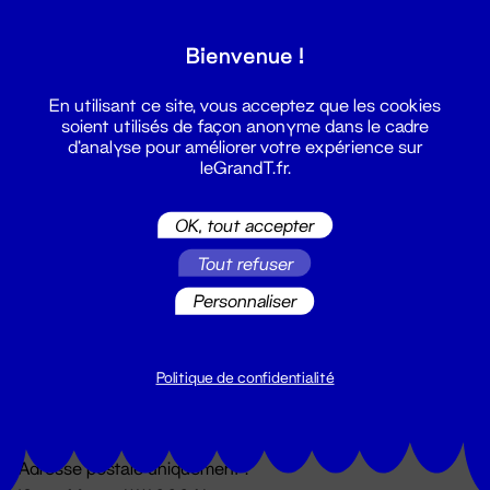
Grand T :
Bienvenue !
S'inscrire
En utilisant ce site, vous acceptez que les cookies
soient utilisés de façon anonyme dans le cadre
d'analyse pour améliorer votre expérience sur
leGrandT.fr.
OK, tout accepter
Tout refuser
Personnaliser
Billetterie
02 51 88 25 25
billetterie@leGrandT.fr
Politique de confidentialité
Du lundi au vendredi 14h → 18h
🚨 Accueil physique impossible jusqu'à l'ouverture
Adresse postale uniquement :