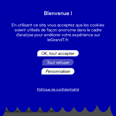
Grand T :
Bienvenue !
S'inscrire
En utilisant ce site, vous acceptez que les cookies
soient utilisés de façon anonyme dans le cadre
d'analyse pour améliorer votre expérience sur
leGrandT.fr.
OK, tout accepter
Tout refuser
Personnaliser
Billetterie
02 51 88 25 25
billetterie@leGrandT.fr
Politique de confidentialité
Du lundi au vendredi 14h → 18h
🚨 Accueil physique impossible jusqu'à l'ouverture
Adresse postale uniquement :