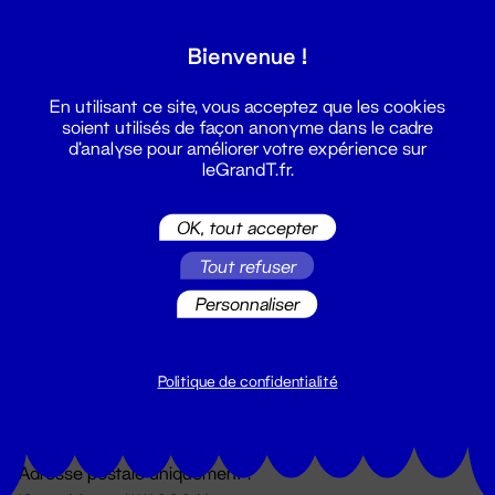
Grand T :
Bienvenue !
S'inscrire
En utilisant ce site, vous acceptez que les cookies
soient utilisés de façon anonyme dans le cadre
d'analyse pour améliorer votre expérience sur
leGrandT.fr.
OK, tout accepter
Tout refuser
Personnaliser
Billetterie
02 51 88 25 25
billetterie@leGrandT.fr
Politique de confidentialité
Du lundi au vendredi 14h → 18h
🚨 Accueil physique impossible jusqu'à l'ouverture
Adresse postale uniquement :