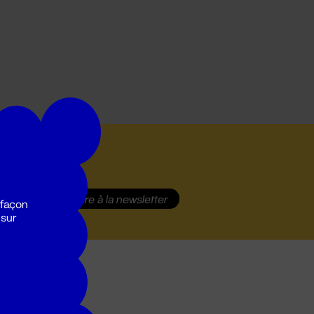
S'inscrire
à la newsletter
 façon
 sur