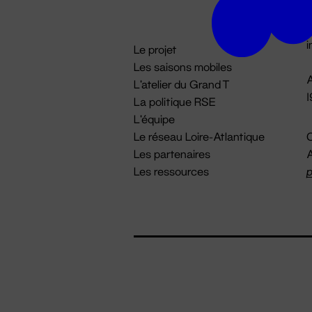
D

i
Le projet
Les saisons mobiles
A
L'atelier du Grand T
La politique RSE
L'équipe
Le réseau Loire-Atlantique
C
Les partenaires
A
Les ressources
p