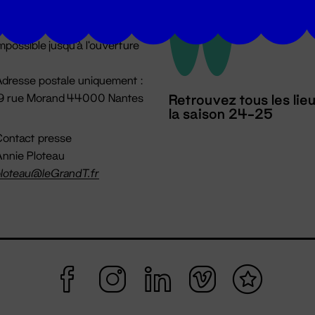
u lundi au vendredi 14h → 18h
 Accueil physique
mpossible jusqu'à l'ouverture
dresse postale uniquement :
19 rue Morand 44000 Nantes
Retrouvez tous les lie
la saison 24-25
ontact presse
nnie Ploteau
loteau@leGrandT.fr