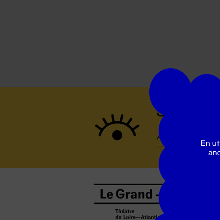
Suivez to
En ut
ano
B
0
b