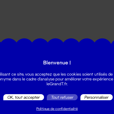
utes les actualités du Grand T :
Bienvenue !
ilisant ce site, vous acceptez que les cookies soient utilisés de
nyme dans le cadre d'analyse pour améliorer votre expérience
leGrandT.fr.
OK, tout accepter
Tout refuser
Personnaliser
illetterie
2 51 88 25 25
Politique de confidentialité
illetterie@leGrandT.fr