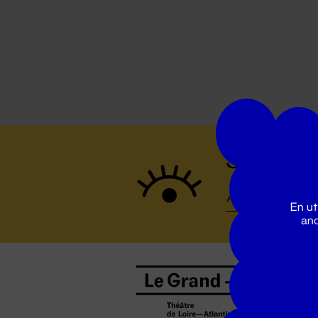
Suivez to
En ut
ano
B
0
b