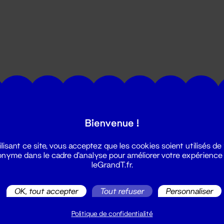
utes les actualités du Grand T :
Bienvenue !
ilisant ce site, vous acceptez que les cookies soient utilisés de
nyme dans le cadre d'analyse pour améliorer votre expérience
leGrandT.fr.
OK, tout accepter
Tout refuser
Personnaliser
illetterie
2 51 88 25 25
Politique de confidentialité
illetterie@leGrandT.fr