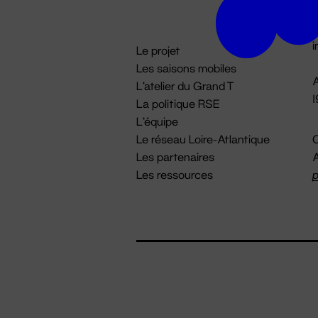
D

i
Le projet
Les saisons mobiles
A
L'atelier du Grand T
La politique RSE
L'équipe
Le réseau Loire-Atlantique
C
Les partenaires
A
Les ressources
p