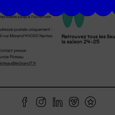
u lundi au vendredi 14h → 18h
 Accueil physique
mpossible jusqu'à l'ouverture
dresse postale uniquement :
19 rue Morand 44000 Nantes
Retrouvez tous les lie
la saison 24-25
ontact presse
nnie Ploteau
loteau@leGrandT.fr