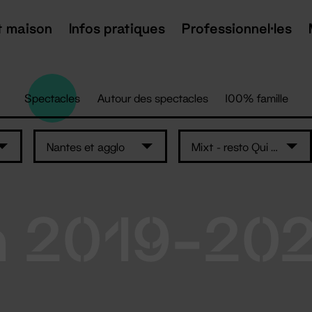
t maison
Infos pratiques
Professionnel·les
Spectacles
Autour des spectacles
100% famille
Nantes et agglo
Mixt - resto Qui Som
n 2019-20