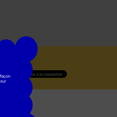
S'inscrire
à la newsletter
 façon
 sur