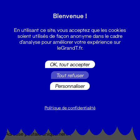
Grand T :
Bienvenue !
S'inscrire
En utilisant ce site, vous acceptez que les cookies
soient utilisés de façon anonyme dans le cadre
d'analyse pour améliorer votre expérience sur
leGrandT.fr.
OK, tout accepter
Tout refuser
Personnaliser
Billetterie
02 51 88 25 25
billetterie@leGrandT.fr
Politique de confidentialité
Du lundi au vendredi 14h → 18h
🚨 Accueil physique impossible jusqu'à l'ouverture
Adresse postale uniquement :