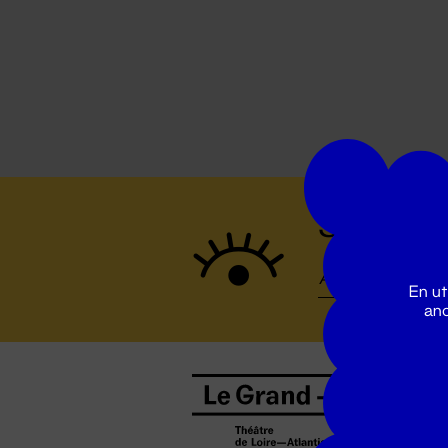
Suivez to
En ut
ano
B
0
b