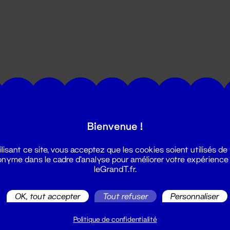
utes les actualités du Grand T :
Bienvenue !
ilisant ce site, vous acceptez que les cookies soient utilisés de
nyme dans le cadre d'analyse pour améliorer votre expérience
leGrandT.fr.
OK, tout accepter
Tout refuser
Personnaliser
illetterie
2 51 88 25 25
Politique de confidentialité
illetterie@leGrandT.fr