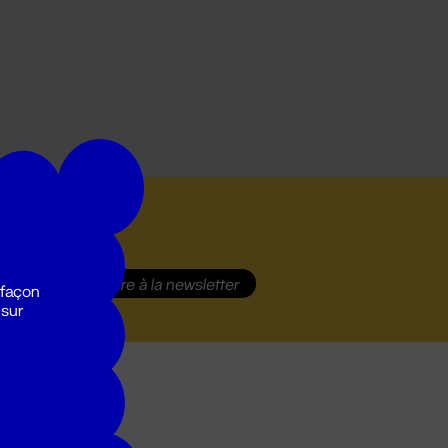
S'inscrire
à la newsletter
 façon
 sur