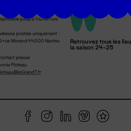
u lundi au vendredi 14h → 18h
 Accueil physique
mpossible jusqu'à l'ouverture
dresse postale uniquement :
19 rue Morand 44000 Nantes
Retrouvez tous les lie
la saison 24-25
ontact presse
nnie Ploteau
loteau@leGrandT.fr