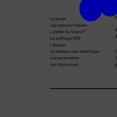
D

i
Le projet
Les saisons mobiles
A
L'atelier du Grand T
La politique RSE
L'équipe
Le réseau Loire-Atlantique
C
Les partenaires
A
Les ressources
p