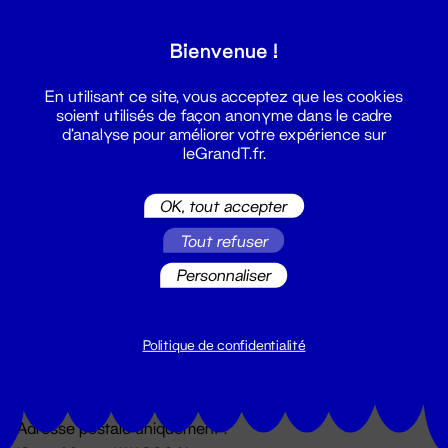
Grand T :
Bienvenue !
S'inscrire
En utilisant ce site, vous acceptez que les cookies
soient utilisés de façon anonyme dans le cadre
d'analyse pour améliorer votre expérience sur
leGrandT.fr.
OK, tout accepter
Tout refuser
Personnaliser
Billetterie
02 51 88 25 25
billetterie@leGrandT.fr
Politique de confidentialité
Du lundi au vendredi 14h → 18h
🚨 Accueil physique impossible jusqu'à l'ouverture
Adresse postale uniquement :