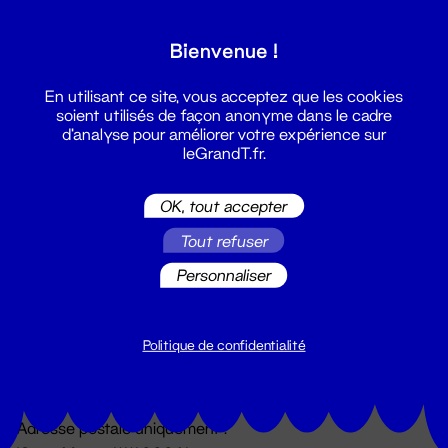
Grand T :
Bienvenue !
S'inscrire
En utilisant ce site, vous acceptez que les cookies
soient utilisés de façon anonyme dans le cadre
d'analyse pour améliorer votre expérience sur
leGrandT.fr.
OK, tout accepter
Tout refuser
Personnaliser
Billetterie
02 51 88 25 25
billetterie@leGrandT.fr
Politique de confidentialité
Du lundi au vendredi 14h → 18h
🚨 Accueil physique impossible jusqu'à l'ouverture
Adresse postale uniquement :