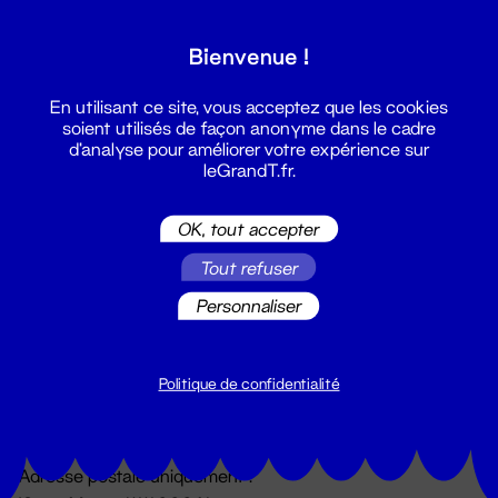
Grand T :
Bienvenue !
S'inscrire
En utilisant ce site, vous acceptez que les cookies
soient utilisés de façon anonyme dans le cadre
d'analyse pour améliorer votre expérience sur
leGrandT.fr.
OK, tout accepter
Tout refuser
Personnaliser
Billetterie
02 51 88 25 25
billetterie@leGrandT.fr
Politique de confidentialité
Du lundi au vendredi 14h → 18h
🚨 Accueil physique impossible jusqu'à l'ouverture
Adresse postale uniquement :