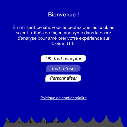
Grand T :
Bienvenue !
S'inscrire
En utilisant ce site, vous acceptez que les cookies
soient utilisés de façon anonyme dans le cadre
d'analyse pour améliorer votre expérience sur
leGrandT.fr.
OK, tout accepter
Tout refuser
Personnaliser
Billetterie
02 51 88 25 25
billetterie@leGrandT.fr
Politique de confidentialité
Du lundi au vendredi 14h → 18h
🚨 Accueil physique impossible jusqu'à l'ouverture
Adresse postale uniquement :