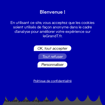
Grand T :
Bienvenue !
S'inscrire
En utilisant ce site, vous acceptez que les cookies
soient utilisés de façon anonyme dans le cadre
d'analyse pour améliorer votre expérience sur
leGrandT.fr.
OK, tout accepter
Tout refuser
Personnaliser
Billetterie
02 51 88 25 25
billetterie@leGrandT.fr
Politique de confidentialité
Du lundi au vendredi 14h → 18h
🚨 Accueil physique impossible jusqu'à l'ouverture
Adresse postale uniquement :