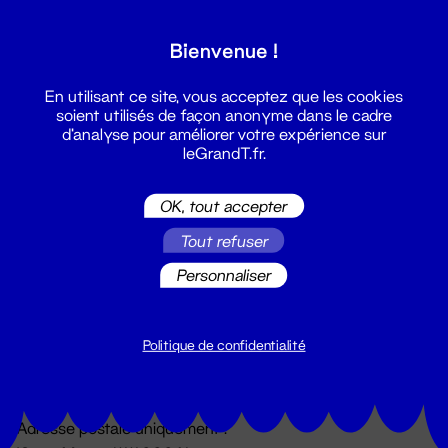
Grand T :
Bienvenue !
S'inscrire
En utilisant ce site, vous acceptez que les cookies
soient utilisés de façon anonyme dans le cadre
d'analyse pour améliorer votre expérience sur
leGrandT.fr.
OK, tout accepter
Tout refuser
Personnaliser
Billetterie
02 51 88 25 25
billetterie@leGrandT.fr
Politique de confidentialité
Du lundi au vendredi 14h → 18h
🚨 Accueil physique impossible jusqu'à l'ouverture
Adresse postale uniquement :