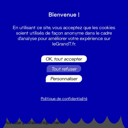
Grand T :
Bienvenue !
S'inscrire
En utilisant ce site, vous acceptez que les cookies
soient utilisés de façon anonyme dans le cadre
d'analyse pour améliorer votre expérience sur
leGrandT.fr.
OK, tout accepter
Tout refuser
Personnaliser
Billetterie
02 51 88 25 25
billetterie@leGrandT.fr
Politique de confidentialité
Du lundi au vendredi 14h → 18h
🚨 Accueil physique impossible jusqu'à l'ouverture
Adresse postale uniquement :