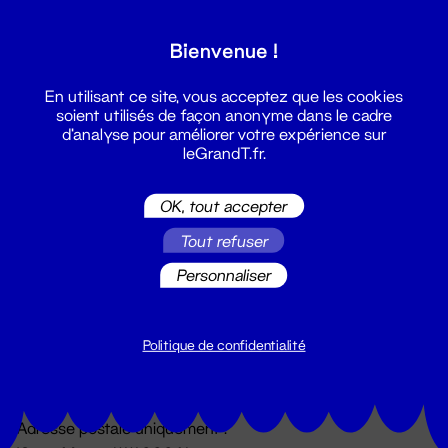
Grand T :
Bienvenue !
S'inscrire
En utilisant ce site, vous acceptez que les cookies
soient utilisés de façon anonyme dans le cadre
d'analyse pour améliorer votre expérience sur
leGrandT.fr.
OK, tout accepter
Tout refuser
Personnaliser
Billetterie
02 51 88 25 25
billetterie@leGrandT.fr
Politique de confidentialité
Du lundi au vendredi 14h → 18h
🚨 Accueil physique impossible jusqu'à l'ouverture
Adresse postale uniquement :