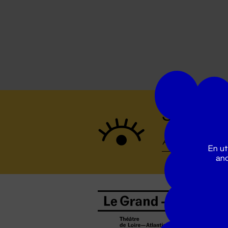
Suivez to
En ut
ano
B
0
b