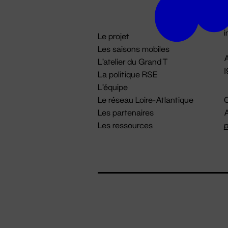
D

i
Le projet
Les saisons mobiles
A
L'atelier du Grand T
La politique RSE
L'équipe
Le réseau Loire-Atlantique
C
Les partenaires
A
Les ressources
p