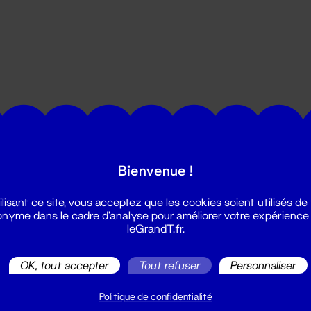
utes les actualités du Grand T :
Bienvenue !
ilisant ce site, vous acceptez que les cookies soient utilisés de
nyme dans le cadre d'analyse pour améliorer votre expérience
leGrandT.fr.
OK, tout accepter
Tout refuser
Personnaliser
illetterie
2 51 88 25 25
Politique de confidentialité
illetterie@leGrandT.fr