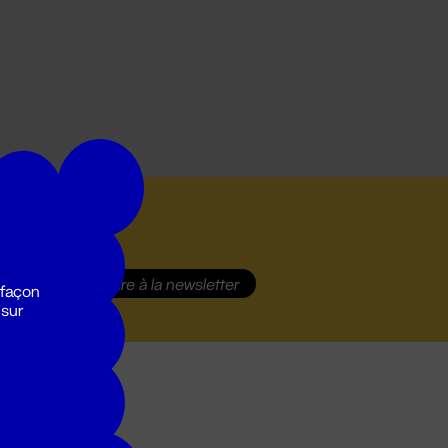
S'inscrire
à la newsletter
 façon
 sur