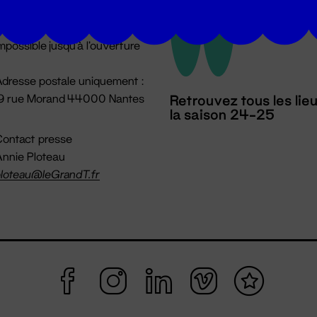
u lundi au vendredi 14h → 18h
 Accueil physique
mpossible jusqu'à l'ouverture
dresse postale uniquement :
19 rue Morand 44000 Nantes
Retrouvez tous les lie
la saison 24-25
ontact presse
nnie Ploteau
loteau@leGrandT.fr