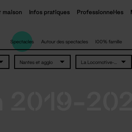
t maison
Infos pratiques
Professionnel·les
Spectacles
Autour des spectacles
100% famille
Nantes et agglo
La Locomotive-maison de quartier Erdre..
n 2019-20