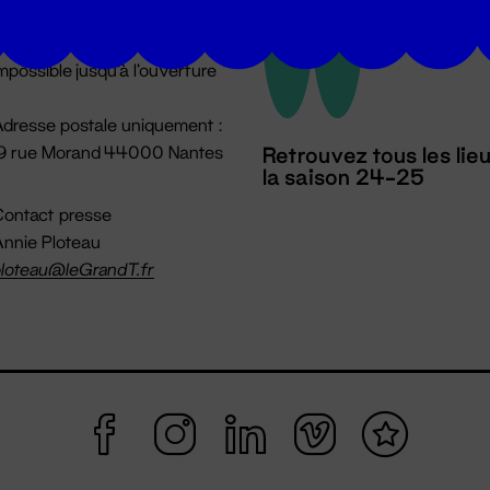
u lundi au vendredi 14h → 18h
 Accueil physique
mpossible jusqu'à l'ouverture
dresse postale uniquement :
19 rue Morand 44000 Nantes
Retrouvez tous les lie
la saison 24-25
ontact presse
nnie Ploteau
loteau@leGrandT.fr