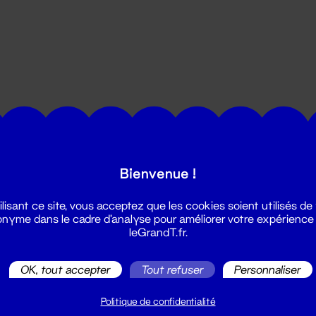
utes les actualités du Grand T :
Bienvenue !
ilisant ce site, vous acceptez que les cookies soient utilisés de
nyme dans le cadre d'analyse pour améliorer votre expérience
leGrandT.fr.
OK, tout accepter
Tout refuser
Personnaliser
illetterie
2 51 88 25 25
Politique de confidentialité
illetterie@leGrandT.fr