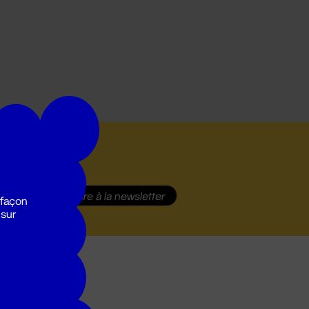
S'inscrire
à la newsletter
 façon
 sur