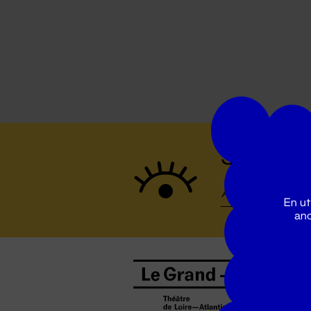
Suivez to
En ut
ano
B
0
b