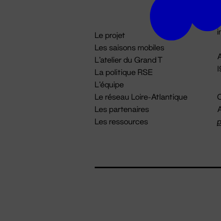
D

i
Le projet
Les saisons mobiles
A
L'atelier du Grand T
La politique RSE
L'équipe
Le réseau Loire-Atlantique
C
Les partenaires
A
Les ressources
p