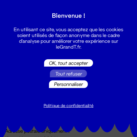
Grand T :
Bienvenue !
S'inscrire
En utilisant ce site, vous acceptez que les cookies
soient utilisés de façon anonyme dans le cadre
d'analyse pour améliorer votre expérience sur
leGrandT.fr.
OK, tout accepter
Tout refuser
Personnaliser
Billetterie
02 51 88 25 25
billetterie@leGrandT.fr
Politique de confidentialité
Du lundi au vendredi 14h → 18h
🚨 Accueil physique impossible jusqu'à l'ouverture
Adresse postale uniquement :