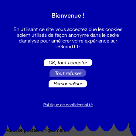
Grand T :
Bienvenue !
S'inscrire
En utilisant ce site, vous acceptez que les cookies
soient utilisés de façon anonyme dans le cadre
d'analyse pour améliorer votre expérience sur
leGrandT.fr.
OK, tout accepter
Tout refuser
Personnaliser
Billetterie
02 51 88 25 25
billetterie@leGrandT.fr
Politique de confidentialité
Du lundi au vendredi 14h → 18h
🚨 Accueil physique impossible jusqu'à l'ouverture
Adresse postale uniquement :