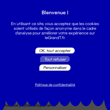
Grand T :
Bienvenue !
S'inscrire
En utilisant ce site, vous acceptez que les cookies
soient utilisés de façon anonyme dans le cadre
d'analyse pour améliorer votre expérience sur
leGrandT.fr.
OK, tout accepter
Tout refuser
Personnaliser
Billetterie
02 51 88 25 25
billetterie@leGrandT.fr
Politique de confidentialité
Du lundi au vendredi 14h → 18h
🚨 Accueil physique impossible jusqu'à l'ouverture
Adresse postale uniquement :