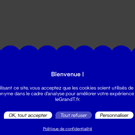
utes les actualités du Grand T :
Bienvenue !
ilisant ce site, vous acceptez que les cookies soient utilisés de
nyme dans le cadre d'analyse pour améliorer votre expérience
leGrandT.fr.
OK, tout accepter
Tout refuser
Personnaliser
illetterie
2 51 88 25 25
Politique de confidentialité
illetterie@leGrandT.fr