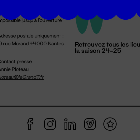
u lundi au vendredi 14h → 18h
 Accueil physique
mpossible jusqu'à l'ouverture
dresse postale uniquement :
19 rue Morand 44000 Nantes
Retrouvez tous les lie
la saison 24-25
ontact presse
nnie Ploteau
loteau@leGrandT.fr