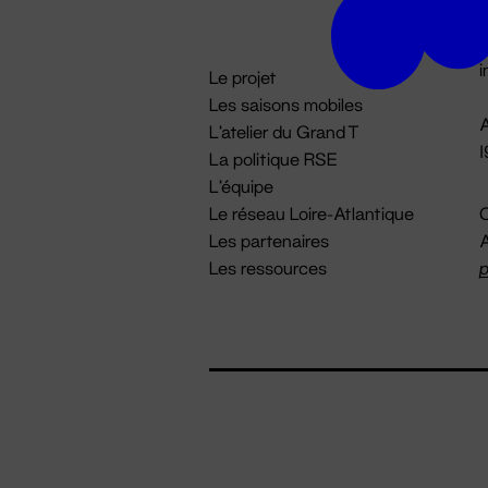
D

i
Le projet
Les saisons mobiles
A
L'atelier du Grand T
La politique RSE
L'équipe
Le réseau Loire-Atlantique
C
Les partenaires
A
Les ressources
p