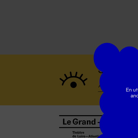
Suivez to
En ut
ano
B
0
b