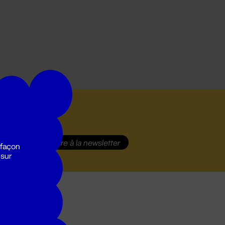
S'inscrire
à la newsletter
 façon
 sur