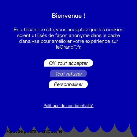
Grand T :
Bienvenue !
S'inscrire
En utilisant ce site, vous acceptez que les cookies
soient utilisés de façon anonyme dans le cadre
d'analyse pour améliorer votre expérience sur
leGrandT.fr.
OK, tout accepter
Tout refuser
Personnaliser
Billetterie
02 51 88 25 25
billetterie@leGrandT.fr
Politique de confidentialité
Du lundi au vendredi 14h → 18h
🚨 Accueil physique impossible jusqu'à l'ouverture
Adresse postale uniquement :