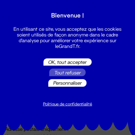
Grand T :
Bienvenue !
S'inscrire
En utilisant ce site, vous acceptez que les cookies
soient utilisés de façon anonyme dans le cadre
d'analyse pour améliorer votre expérience sur
leGrandT.fr.
OK, tout accepter
Tout refuser
Personnaliser
Billetterie
02 51 88 25 25
billetterie@leGrandT.fr
Politique de confidentialité
Du lundi au vendredi 14h → 18h
🚨 Accueil physique impossible jusqu'à l'ouverture
Adresse postale uniquement :