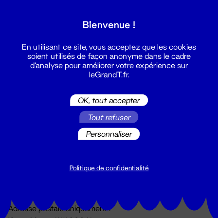
Grand T :
Bienvenue !
S'inscrire
En utilisant ce site, vous acceptez que les cookies
soient utilisés de façon anonyme dans le cadre
d'analyse pour améliorer votre expérience sur
leGrandT.fr.
OK, tout accepter
Tout refuser
Personnaliser
Billetterie
02 51 88 25 25
billetterie@leGrandT.fr
Politique de confidentialité
Du lundi au vendredi 14h → 18h
🚨 Accueil physique impossible jusqu'à l'ouverture
Adresse postale uniquement :