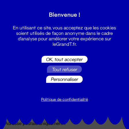
Grand T :
Bienvenue !
S'inscrire
En utilisant ce site, vous acceptez que les cookies
soient utilisés de façon anonyme dans le cadre
d'analyse pour améliorer votre expérience sur
leGrandT.fr.
OK, tout accepter
Tout refuser
Personnaliser
Billetterie
02 51 88 25 25
billetterie@leGrandT.fr
Politique de confidentialité
Du lundi au vendredi 14h → 18h
🚨 Accueil physique impossible jusqu'à l'ouverture
Adresse postale uniquement :