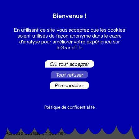
Grand T :
Bienvenue !
S'inscrire
En utilisant ce site, vous acceptez que les cookies
soient utilisés de façon anonyme dans le cadre
d'analyse pour améliorer votre expérience sur
leGrandT.fr.
OK, tout accepter
Tout refuser
Personnaliser
Billetterie
02 51 88 25 25
billetterie@leGrandT.fr
Politique de confidentialité
Du lundi au vendredi 14h → 18h
🚨 Accueil physique impossible jusqu'à l'ouverture
Adresse postale uniquement :