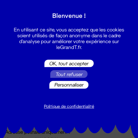
Grand T :
Bienvenue !
S'inscrire
En utilisant ce site, vous acceptez que les cookies
soient utilisés de façon anonyme dans le cadre
d'analyse pour améliorer votre expérience sur
leGrandT.fr.
OK, tout accepter
Tout refuser
Personnaliser
Billetterie
02 51 88 25 25
billetterie@leGrandT.fr
Politique de confidentialité
Du lundi au vendredi 14h → 18h
🚨 Accueil physique impossible jusqu'à l'ouverture
Adresse postale uniquement :