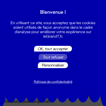
Grand T :
Bienvenue !
S'inscrire
En utilisant ce site, vous acceptez que les cookies
soient utilisés de façon anonyme dans le cadre
d'analyse pour améliorer votre expérience sur
leGrandT.fr.
OK, tout accepter
Tout refuser
Personnaliser
Billetterie
02 51 88 25 25
billetterie@leGrandT.fr
Politique de confidentialité
Du lundi au vendredi 14h → 18h
🚨 Accueil physique impossible jusqu'à l'ouverture
Adresse postale uniquement :