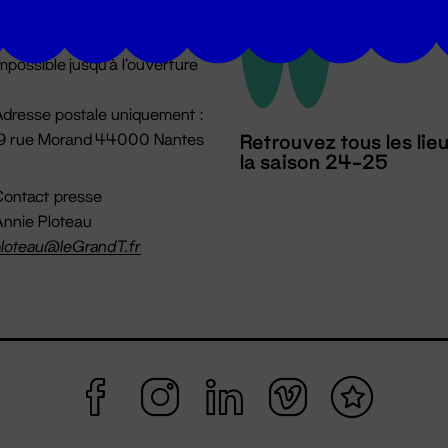
u lundi au vendredi 14h → 18h
 Accueil physique
mpossible jusqu'à l'ouverture
dresse postale uniquement :
19 rue Morand 44000 Nantes
Retrouvez tous les lie
la saison 24-25
ontact presse
nnie Ploteau
loteau@leGrandT.fr