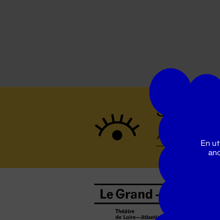
Suivez to
En ut
ano
B
0
b