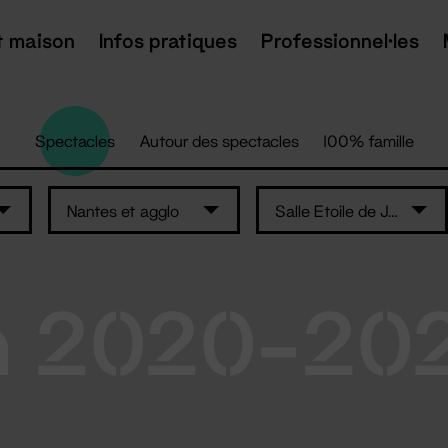
t maison
Infos pratiques
Professionnel·les
Spectacles
Autour des spectacles
100% famille
Nantes et agglo
Salle Etoile de Jade -St-Brévin-les-Pins
n 2020-20