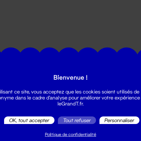
utes les actualités du Grand T :
Bienvenue !
ilisant ce site, vous acceptez que les cookies soient utilisés de
nyme dans le cadre d'analyse pour améliorer votre expérience
leGrandT.fr.
OK, tout accepter
Tout refuser
Personnaliser
illetterie
2 51 88 25 25
Politique de confidentialité
illetterie@leGrandT.fr