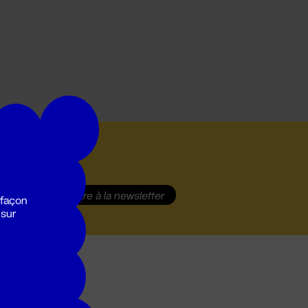
S'inscrire
à la newsletter
 façon
 sur