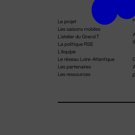
D

i
Le projet
Les saisons mobiles
A
L'atelier du Grand T
La politique RSE
L'équipe
Le réseau Loire-Atlantique
C
Les partenaires
A
Les ressources
p