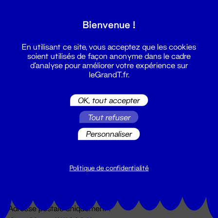
Grand T :
Bienvenue !
S'inscrire
En utilisant ce site, vous acceptez que les cookies
soient utilisés de façon anonyme dans le cadre
d'analyse pour améliorer votre expérience sur
leGrandT.fr.
OK, tout accepter
Tout refuser
Personnaliser
Billetterie
02 51 88 25 25
billetterie@leGrandT.fr
Politique de confidentialité
Du lundi au vendredi 14h → 18h
🚨 Accueil physique impossible jusqu'à l'ouverture
Adresse postale uniquement :