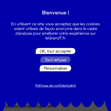
Grand T :
Bienvenue !
S'inscrire
En utilisant ce site, vous acceptez que les cookies
soient utilisés de façon anonyme dans le cadre
d'analyse pour améliorer votre expérience sur
leGrandT.fr.
OK, tout accepter
Tout refuser
Personnaliser
Billetterie
02 51 88 25 25
billetterie@leGrandT.fr
Politique de confidentialité
Du lundi au vendredi 14h → 18h
🚨 Accueil physique impossible jusqu'à l'ouverture
Adresse postale uniquement :