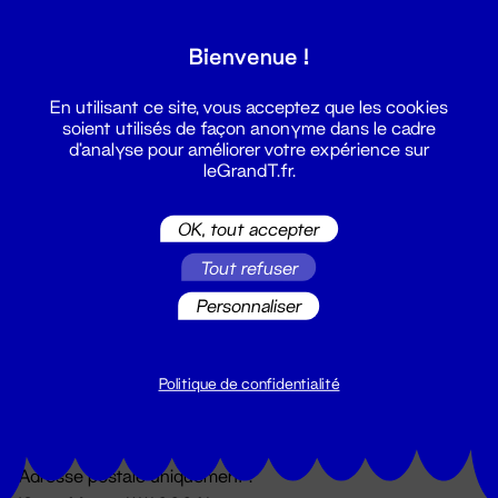
Grand T :
Bienvenue !
S'inscrire
En utilisant ce site, vous acceptez que les cookies
soient utilisés de façon anonyme dans le cadre
d'analyse pour améliorer votre expérience sur
leGrandT.fr.
OK, tout accepter
Tout refuser
Personnaliser
Billetterie
02 51 88 25 25
billetterie@leGrandT.fr
Politique de confidentialité
Du lundi au vendredi 14h → 18h
🚨 Accueil physique impossible jusqu'à l'ouverture
Adresse postale uniquement :