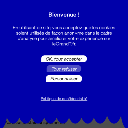
Grand T :
Bienvenue !
S'inscrire
En utilisant ce site, vous acceptez que les cookies
soient utilisés de façon anonyme dans le cadre
d'analyse pour améliorer votre expérience sur
leGrandT.fr.
OK, tout accepter
Tout refuser
Personnaliser
Billetterie
02 51 88 25 25
billetterie@leGrandT.fr
Politique de confidentialité
Du lundi au vendredi 14h → 18h
🚨 Accueil physique impossible jusqu'à l'ouverture
Adresse postale uniquement :