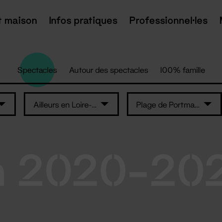
t maison
Infos pratiques
Professionnel·les
Spectacles
Autour des spectacles
100% famille
Ailleurs en Loire-Atlantique
Plage de Portmain - Pornic
n 2020-20