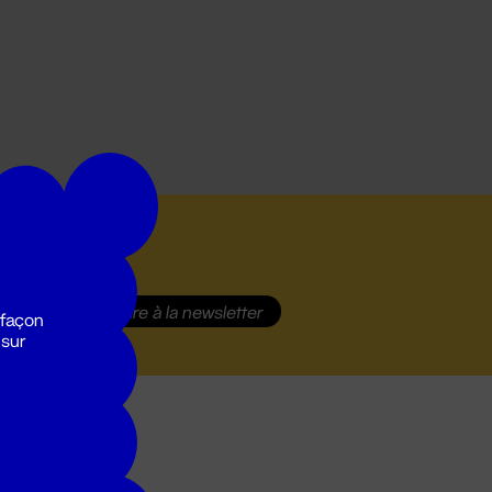
S'inscrire
à la newsletter
 façon
 sur