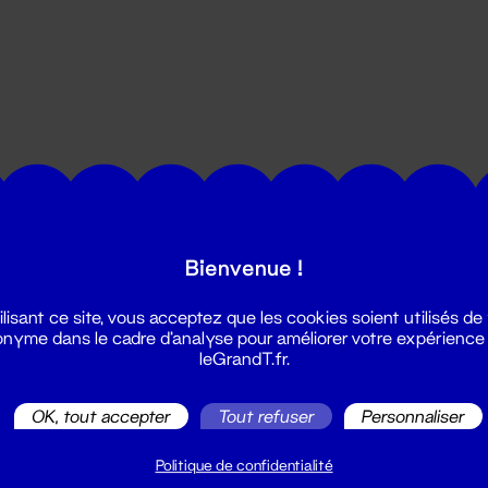
utes les actualités du Grand T :
Bienvenue !
ilisant ce site, vous acceptez que les cookies soient utilisés de
nyme dans le cadre d'analyse pour améliorer votre expérience
leGrandT.fr.
OK, tout accepter
Tout refuser
Personnaliser
illetterie
2 51 88 25 25
Politique de confidentialité
illetterie@leGrandT.fr