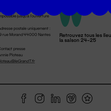
u lundi au vendredi 14h → 18h
 Accueil physique
mpossible jusqu'à l'ouverture
dresse postale uniquement :
19 rue Morand 44000 Nantes
Retrouvez tous les lie
la saison 24-25
ontact presse
nnie Ploteau
loteau@leGrandT.fr