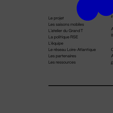
D

i
Le projet
Les saisons mobiles
A
L'atelier du Grand T
La politique RSE
L'équipe
Le réseau Loire-Atlantique
C
Les partenaires
A
Les ressources
p