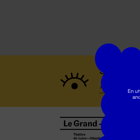
Suivez to
En ut
ano
B
0
b