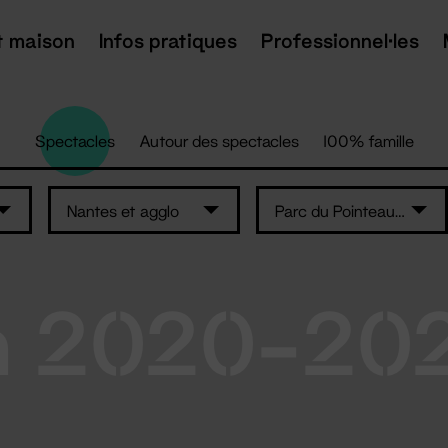
t maison
Infos pratiques
Professionnel·les
Spectacles
Autour des spectacles
100% famille
Nantes et agglo
Parc du Pointeau - Saint-Brévin-les-Pins
n 2020-20