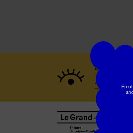
Suivez to
En ut
ano
B
0
b