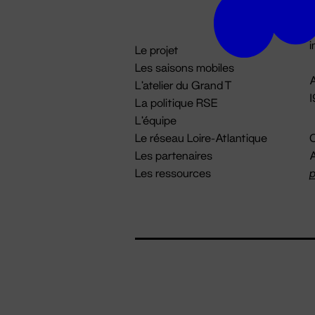
D

i
Le projet
Les saisons mobiles
A
L'atelier du Grand T
La politique RSE
L'équipe
Le réseau Loire-Atlantique
C
Les partenaires
A
Les ressources
p