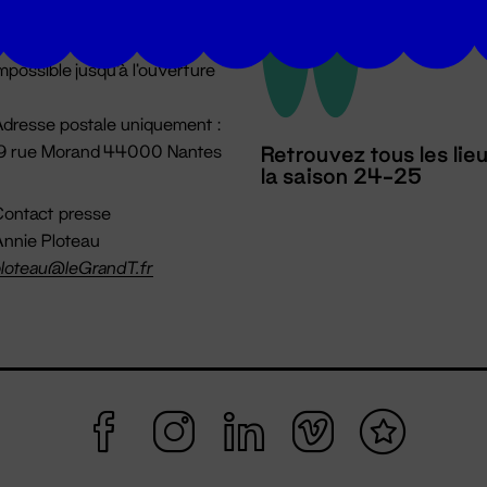
u lundi au vendredi 14h → 18h
 Accueil physique
mpossible jusqu'à l'ouverture
dresse postale uniquement :
19 rue Morand 44000 Nantes
Retrouvez tous les lie
la saison 24-25
ontact presse
nnie Ploteau
loteau@leGrandT.fr