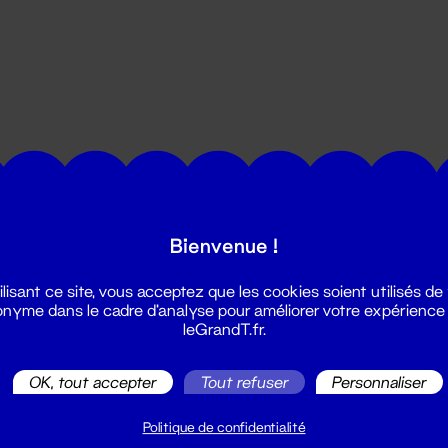
utes les actualités du Grand T :
Bienvenue !
ilisant ce site, vous acceptez que les cookies soient utilisés de
nyme dans le cadre d'analyse pour améliorer votre expérience
leGrandT.fr.
OK, tout accepter
Tout refuser
Personnaliser
illetterie
2 51 88 25 25
Politique de confidentialité
illetterie@leGrandT.fr