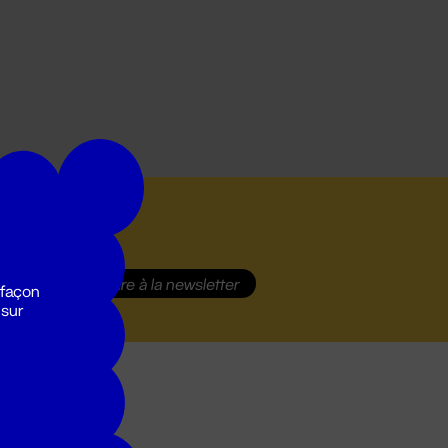
S'inscrire
à la newsletter
 façon
 sur