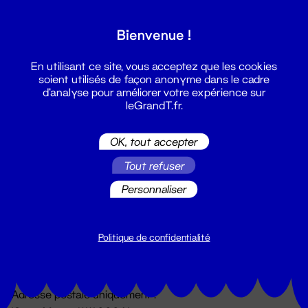
Grand T :
Bienvenue !
S'inscrire
En utilisant ce site, vous acceptez que les cookies
soient utilisés de façon anonyme dans le cadre
d'analyse pour améliorer votre expérience sur
leGrandT.fr.
OK, tout accepter
Tout refuser
Personnaliser
Billetterie
02 51 88 25 25
billetterie@leGrandT.fr
Politique de confidentialité
Du lundi au vendredi 14h → 18h
🚨 Accueil physique impossible jusqu'à l'ouverture
Adresse postale uniquement :