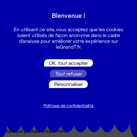
Grand T :
Bienvenue !
S'inscrire
En utilisant ce site, vous acceptez que les cookies
soient utilisés de façon anonyme dans le cadre
d'analyse pour améliorer votre expérience sur
leGrandT.fr.
OK, tout accepter
Tout refuser
Personnaliser
Billetterie
02 51 88 25 25
billetterie@leGrandT.fr
Politique de confidentialité
Du lundi au vendredi 14h → 18h
🚨 Accueil physique impossible jusqu'à l'ouverture
Adresse postale uniquement :