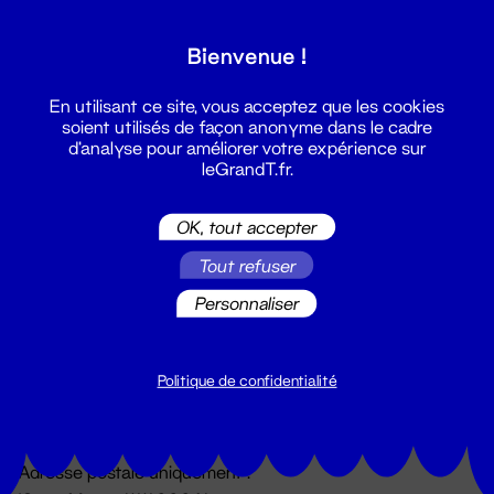
Grand T :
Bienvenue !
S'inscrire
En utilisant ce site, vous acceptez que les cookies
soient utilisés de façon anonyme dans le cadre
d'analyse pour améliorer votre expérience sur
leGrandT.fr.
OK, tout accepter
Tout refuser
Personnaliser
Billetterie
02 51 88 25 25
billetterie@leGrandT.fr
Politique de confidentialité
Du lundi au vendredi 14h → 18h
🚨 Accueil physique impossible jusqu'à l'ouverture
Adresse postale uniquement :