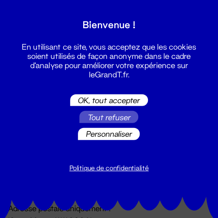
Grand T :
Bienvenue !
S'inscrire
En utilisant ce site, vous acceptez que les cookies
soient utilisés de façon anonyme dans le cadre
d'analyse pour améliorer votre expérience sur
leGrandT.fr.
OK, tout accepter
Tout refuser
Personnaliser
Billetterie
02 51 88 25 25
billetterie@leGrandT.fr
Politique de confidentialité
Du lundi au vendredi 14h → 18h
🚨 Accueil physique impossible jusqu'à l'ouverture
Adresse postale uniquement :