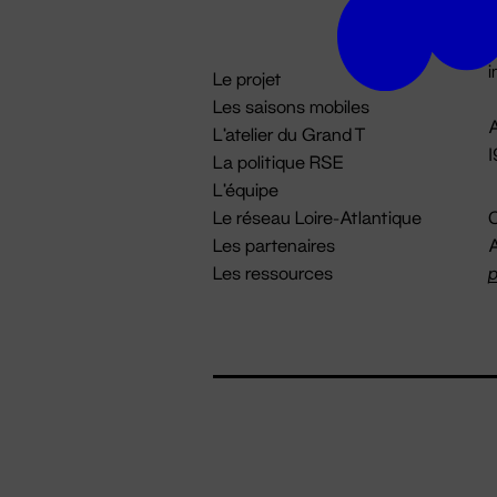
D

i
Le projet
Les saisons mobiles
A
L'atelier du Grand T
La politique RSE
L'équipe
Le réseau Loire-Atlantique
C
Les partenaires
A
Les ressources
p