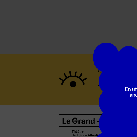
Suivez to
En ut
ano
B
0
b