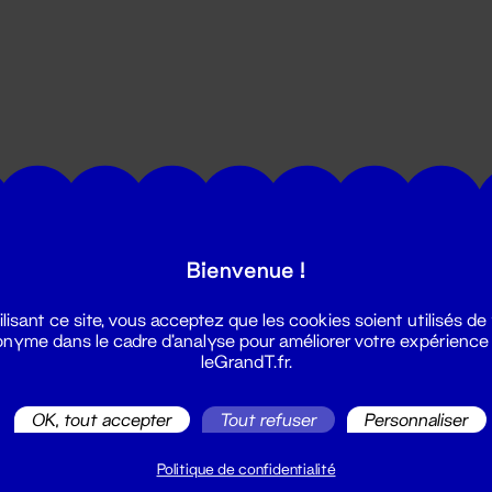
utes les actualités du Grand T :
Bienvenue !
ilisant ce site, vous acceptez que les cookies soient utilisés de
nyme dans le cadre d'analyse pour améliorer votre expérience
leGrandT.fr.
OK, tout accepter
Tout refuser
Personnaliser
illetterie
2 51 88 25 25
Politique de confidentialité
illetterie@leGrandT.fr