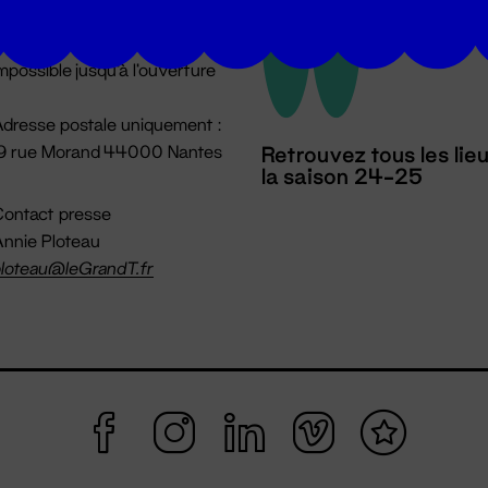
u lundi au vendredi 14h → 18h
 Accueil physique
mpossible jusqu'à l'ouverture
dresse postale uniquement :
19 rue Morand 44000 Nantes
Retrouvez tous les lie
la saison 24-25
ontact presse
nnie Ploteau
loteau@leGrandT.fr