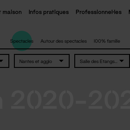
t maison
Infos pratiques
Professionnel·les
Spectacles
Autour des spectacles
100% famille
Nantes et agglo
Salle des Etangs - Nozay
n 2020-20