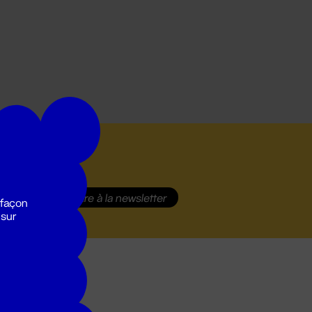
S'inscrire
à la newsletter
 façon
 sur