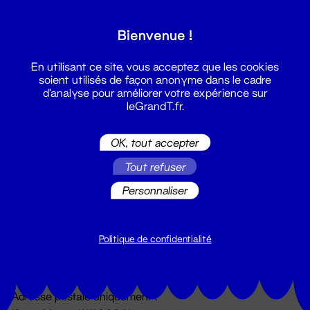
Grand T :
Bienvenue !
S'inscrire
En utilisant ce site, vous acceptez que les cookies
soient utilisés de façon anonyme dans le cadre
d'analyse pour améliorer votre expérience sur
leGrandT.fr.
OK, tout accepter
Tout refuser
Personnaliser
Billetterie
02 51 88 25 25
billetterie@leGrandT.fr
Politique de confidentialité
Du lundi au vendredi 14h → 18h
🚨 Accueil physique impossible jusqu'à l'ouverture
Adresse postale uniquement :