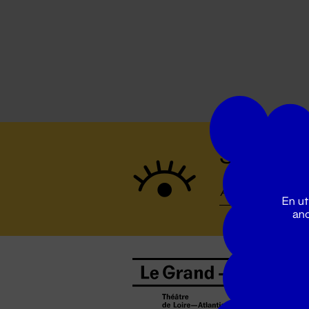
Suivez to
En ut
ano
B
0
b