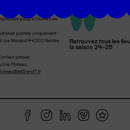
u lundi au vendredi 14h → 18h
 Accueil physique
mpossible jusqu'à l'ouverture
dresse postale uniquement :
19 rue Morand 44000 Nantes
Retrouvez tous les lie
la saison 24-25
ontact presse
nnie Ploteau
loteau@leGrandT.fr