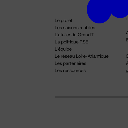
D

i
Le projet
Les saisons mobiles
A
L'atelier du Grand T
La politique RSE
L'équipe
Le réseau Loire-Atlantique
C
Les partenaires
A
Les ressources
p