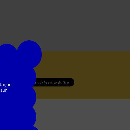
S'inscrire
à la newsletter
 façon
 sur