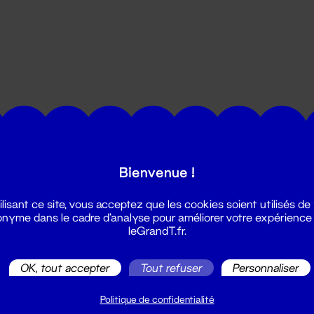
utes les actualités du Grand T :
Bienvenue !
ilisant ce site, vous acceptez que les cookies soient utilisés de
nyme dans le cadre d'analyse pour améliorer votre expérience
leGrandT.fr.
OK, tout accepter
Tout refuser
Personnaliser
illetterie
2 51 88 25 25
Politique de confidentialité
illetterie@leGrandT.fr