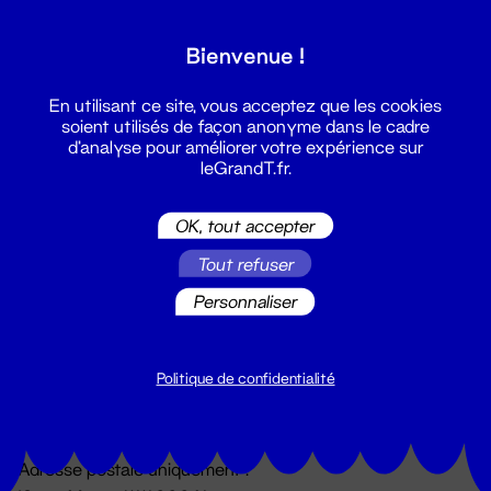
Grand T :
Bienvenue !
S'inscrire
En utilisant ce site, vous acceptez que les cookies
soient utilisés de façon anonyme dans le cadre
d'analyse pour améliorer votre expérience sur
leGrandT.fr.
OK, tout accepter
Tout refuser
Personnaliser
Billetterie
02 51 88 25 25
billetterie@leGrandT.fr
Politique de confidentialité
Du lundi au vendredi 14h → 18h
🚨 Accueil physique impossible jusqu'à l'ouverture
Adresse postale uniquement :