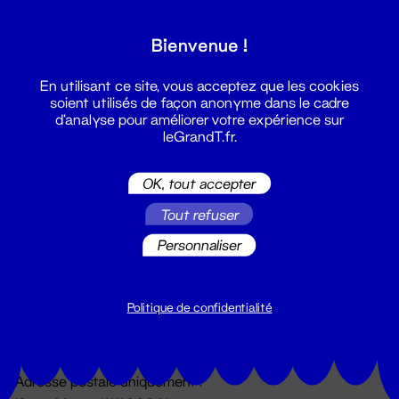
Grand T :
Bienvenue !
S'inscrire
En utilisant ce site, vous acceptez que les cookies
soient utilisés de façon anonyme dans le cadre
d'analyse pour améliorer votre expérience sur
leGrandT.fr.
OK, tout accepter
Tout refuser
Personnaliser
Billetterie
02 51 88 25 25
billetterie@leGrandT.fr
Politique de confidentialité
Du lundi au vendredi 14h → 18h
🚨 Accueil physique impossible jusqu'à l'ouverture
Adresse postale uniquement :