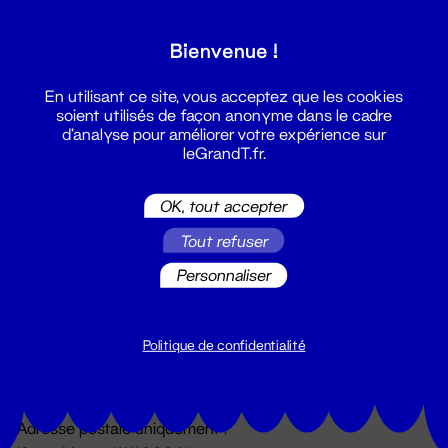
Grand T :
Bienvenue !
S'inscrire
En utilisant ce site, vous acceptez que les cookies
soient utilisés de façon anonyme dans le cadre
d'analyse pour améliorer votre expérience sur
leGrandT.fr.
OK, tout accepter
Tout refuser
Personnaliser
Billetterie
02 51 88 25 25
billetterie@leGrandT.fr
Politique de confidentialité
Du lundi au vendredi 14h → 18h
🚨 Accueil physique impossible jusqu'à l'ouverture
Adresse postale uniquement :