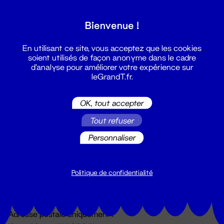
Grand T :
Bienvenue !
S'inscrire
En utilisant ce site, vous acceptez que les cookies
soient utilisés de façon anonyme dans le cadre
d'analyse pour améliorer votre expérience sur
leGrandT.fr.
OK, tout accepter
Tout refuser
Personnaliser
Billetterie
02 51 88 25 25
billetterie@leGrandT.fr
Politique de confidentialité
Du lundi au vendredi 14h → 18h
🚨 Accueil physique impossible jusqu'à l'ouverture
Adresse postale uniquement :