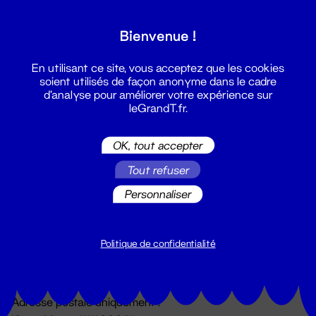
Grand T :
Bienvenue !
S'inscrire
En utilisant ce site, vous acceptez que les cookies
soient utilisés de façon anonyme dans le cadre
d'analyse pour améliorer votre expérience sur
leGrandT.fr.
OK, tout accepter
Tout refuser
Personnaliser
Billetterie
02 51 88 25 25
billetterie@leGrandT.fr
Politique de confidentialité
Du lundi au vendredi 14h → 18h
🚨 Accueil physique impossible jusqu'à l'ouverture
Adresse postale uniquement :