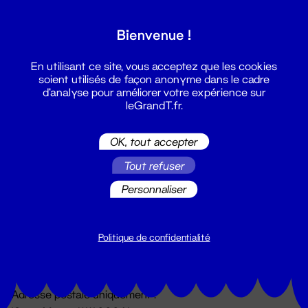
Grand T :
Bienvenue !
S'inscrire
En utilisant ce site, vous acceptez que les cookies
soient utilisés de façon anonyme dans le cadre
d'analyse pour améliorer votre expérience sur
leGrandT.fr.
OK, tout accepter
Tout refuser
Personnaliser
Billetterie
02 51 88 25 25
billetterie@leGrandT.fr
Politique de confidentialité
Du lundi au vendredi 14h → 18h
🚨 Accueil physique impossible jusqu'à l'ouverture
Adresse postale uniquement :