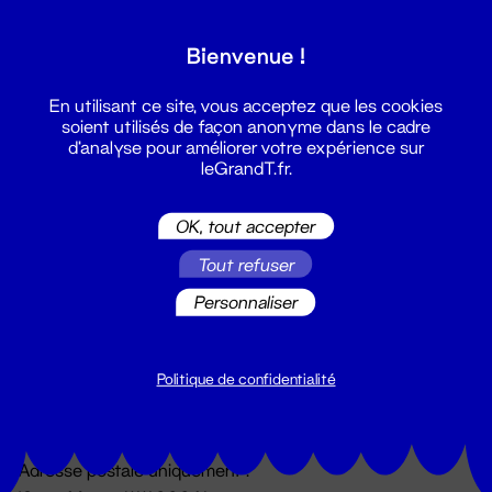
Grand T :
Bienvenue !
S'inscrire
En utilisant ce site, vous acceptez que les cookies
soient utilisés de façon anonyme dans le cadre
d'analyse pour améliorer votre expérience sur
leGrandT.fr.
OK, tout accepter
Tout refuser
Personnaliser
Billetterie
02 51 88 25 25
billetterie@leGrandT.fr
Politique de confidentialité
Du lundi au vendredi 14h → 18h
🚨 Accueil physique impossible jusqu'à l'ouverture
Adresse postale uniquement :